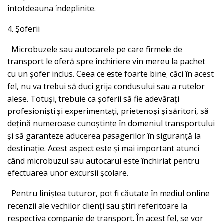
întotdeauna îndeplinite.
4. Șoferii
Microbuzele sau autocarele pe care firmele de
transport le oferă spre închiriere vin mereu la pachet
cu un șofer inclus. Ceea ce este foarte bine, căci în acest
fel, nu va trebui să duci grija condusului sau a rutelor
alese. Totuși, trebuie ca șoferii să fie adevărați
profesioniști și experimentați, prietenoși și săritori, să
dețină numeroase cunoștințe în domeniul transportului
și să garanteze aducerea pasagerilor în siguranță la
destinație. Acest aspect este și mai important atunci
când microbuzul sau autocarul este închiriat pentru
efectuarea unor excursii școlare.
Pentru liniștea tuturor, pot fi căutate în mediul online
recenzii ale vechilor clienți sau știri referitoare la
respectiva companie de transport. În acest fel, se vor