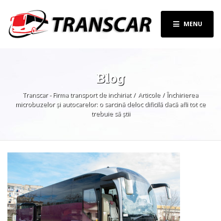
MENU
Blog
Transcar - Firma transport de inchiriat
Articole
Închirierea
microbuzelor și autocarelor: o sarcină deloc dificilă dacă afli tot ce
trebuie să știi