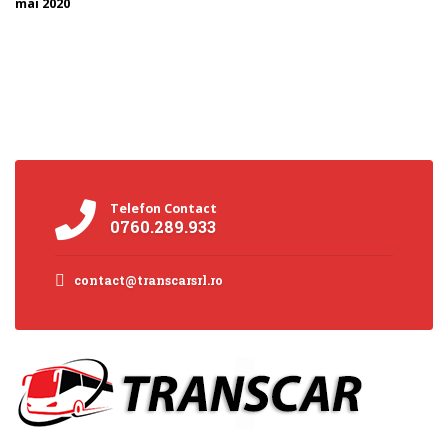
mai 2020
Telefon Contact
0760.289.933
contact@transcarsrl.ro