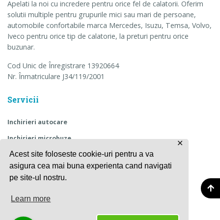
Apelati la noi cu incredere pentru orice fel de calatorii. Oferim
solutii multiple pentru grupurile mici sau mari de persoane,
automobile confortabile marca Mercedes, Isuzu, Temsa, Volvo,
Iveco pentru orice tip de calatorie, la preturi pentru orice
buzunar.
Cod Unic de Înregistrare 13920664
Nr. Înmatriculare J34/119/2001
Servicii
Inchirieri autocare
Inchirieri microbuze
✕
Acest site foloseste cookie-uri pentru a va
Transport angajati
asigura cea mai buna experienta cand navigati
Transport copii
pe site-ul nostru.
Excursii
Learn more
Alte servicii