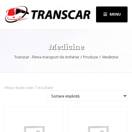
MENU
Medicine
Transcar - Firma transport de inchiriat
Produse
Medicine
Afișez toate cele 7 rezultate